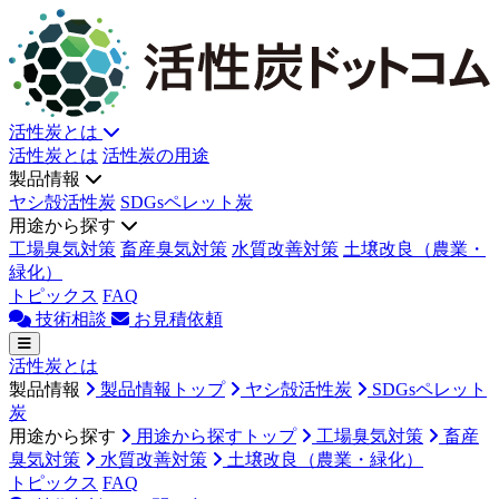
活性炭とは
活性炭とは
活性炭の用途
製品情報
ヤシ殻活性炭
SDGsペレット炭
用途から探す
工場臭気対策
畜産臭気対策
水質改善対策
土壌改良（農業・
緑化）
トピックス
FAQ
技術相談
お見積依頼
活性炭とは
製品情報
製品情報トップ
ヤシ殻活性炭
SDGsペレット
炭
用途から探す
用途から探すトップ
工場臭気対策
畜産
臭気対策
水質改善対策
土壌改良（農業・緑化）
トピックス
FAQ