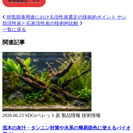
技術相談はこちら
排気脱臭用途における活性炭選定の技術的ポイント
ヤシ
殻活性炭と石炭活性炭の技術的比較
一覧に戻る
関連記事
2026.06.23
SDGsペレット炭
製品情報
技術情報
流木の灰汁・タンニン対策や水系の簡易脱色に使えるバイオ